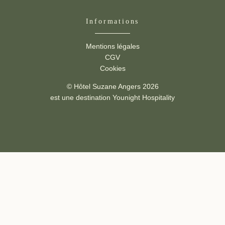
Informations
Mentions légales
CGV
Cookies
© Hôtel Suzane Angers 2026
est une destination
Younight Hospitality
Suzane -
2 place de la Gare
,
49100 Angers
hello@suzanehotel.com
-
+33 2 41 88 43 58