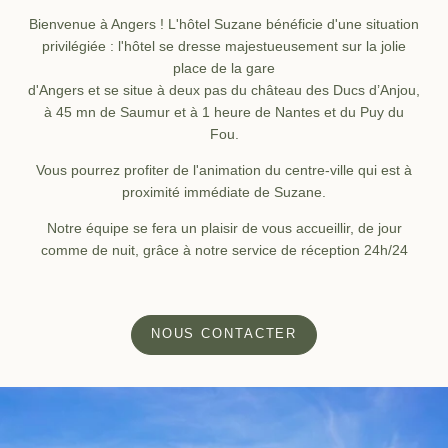
Bienvenue à Angers ! L'hôtel Suzane bénéficie d'une situation
privilégiée : l'hôtel se dresse majestueusement sur la jolie
place de la gare
d'Angers et se situe à deux pas du château des Ducs d’Anjou,
à 45 mn de Saumur et à 1 heure de Nantes et du Puy du
Fou.
Vous pourrez profiter de l'animation du centre-ville qui est à
proximité immédiate de Suzane.
Notre équipe se fera un plaisir de vous accueillir, de jour
comme de nuit, grâce à notre service de réception 24h/24
Accueil
Chambres
NOUS CONTACTER
Services
Contacter le
Offres
service groupe
Galerie photos